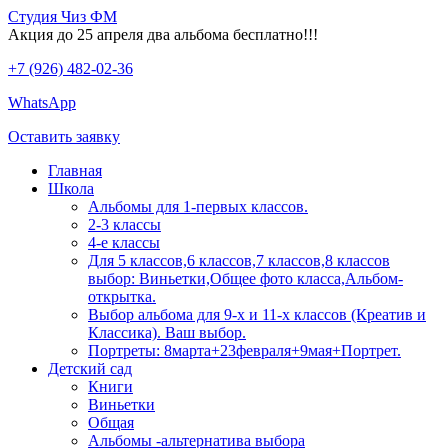
Студия Чиз ФМ
Акция до 25 апреля два альбома бесплатно!!!
+7 (926) 482-02-36
WhatsApp
Оставить заявку
Главная
Школа
Альбомы для 1-первых классов.
2-3 классы
4-е классы
Для 5 классов,6 классов,7 классов,8 классов
выбор: Виньетки,Общее фото класса,Альбом-
открытка.
Выбор альбома для 9-х и 11-х классов (Креатив и
Классика). Ваш выбор.
Портреты: 8марта+23февраля+9мая+Портрет.
Детский сад
Книги
Виньетки
Общая
Альбомы -альтернатива выбора