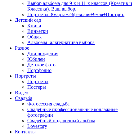
Выбор альбома для 9-х и 11-х классов (Креатив и
Классика). Ваш выбор.
Портреты: 8марта+23февраля+9мая+Портрет.
Детский сад
Книги
Виньетки
Общая
Альбомы -альтернатива выбора
Разное
Дни рождения
Юбилеи
Детское фото
Портфолио
Портреты
Портреты
Постеры
Видео
Свадьба
Фотосессия свадьба
Свадебные профессиональные коллажные
фотографии
Свадебный подарочный альбом
Lovestory
Контакты