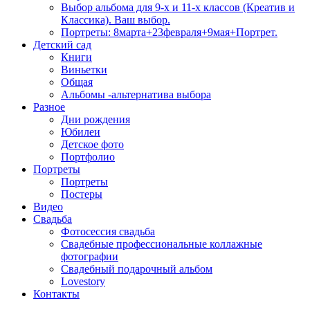
Выбор альбома для 9-х и 11-х классов (Креатив и
Классика). Ваш выбор.
Портреты: 8марта+23февраля+9мая+Портрет.
Детский сад
Книги
Виньетки
Общая
Альбомы -альтернатива выбора
Разное
Дни рождения
Юбилеи
Детское фото
Портфолио
Портреты
Портреты
Постеры
Видео
Свадьба
Фотосессия свадьба
Свадебные профессиональные коллажные
фотографии
Свадебный подарочный альбом
Lovestory
Контакты