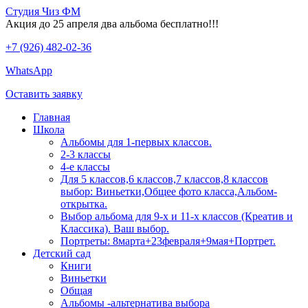
Студия Чиз ФМ
Акция до 25 апреля два альбома бесплатно!!!
+7 (926) 482-02-36
WhatsApp
Оставить заявку
Главная
Школа
Альбомы для 1-первых классов.
2-3 классы
4-е классы
Для 5 классов,6 классов,7 классов,8 классов
выбор: Виньетки,Общее фото класса,Альбом-
открытка.
Выбор альбома для 9-х и 11-х классов (Креатив и
Классика). Ваш выбор.
Портреты: 8марта+23февраля+9мая+Портрет.
Детский сад
Книги
Виньетки
Общая
Альбомы -альтернатива выбора