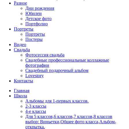
Разное
Дни рождения
Юбилеи
Детское фото
Портфолио
Портреты
Портреты
Постеры
Видео
Свадьба
Фотосессия свадьба
Свадебные профессиональные коллажные
фотографии
Свадебный подарочный альбом
Lovestory
Контакты
Главная
Школа
Альбомы для 1-первых классов.
2-3 классы
4-е классы
Для 5 классов,6 классов,7 классов,8 классов
выбор: Виньетки,Общее фото класса,Альбом-
открытка.