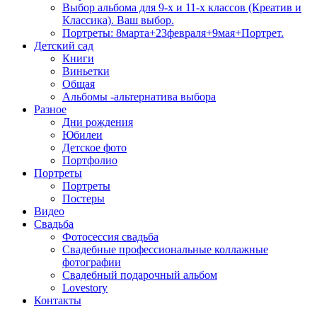
Выбор альбома для 9-х и 11-х классов (Креатив и
Классика). Ваш выбор.
Портреты: 8марта+23февраля+9мая+Портрет.
Детский сад
Книги
Виньетки
Общая
Альбомы -альтернатива выбора
Разное
Дни рождения
Юбилеи
Детское фото
Портфолио
Портреты
Портреты
Постеры
Видео
Свадьба
Фотосессия свадьба
Свадебные профессиональные коллажные
фотографии
Свадебный подарочный альбом
Lovestory
Контакты