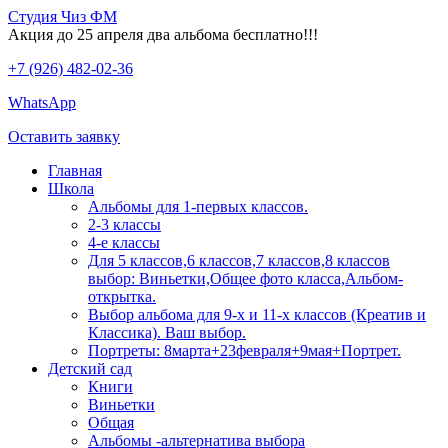
Студия Чиз ФМ
Акция до 25 апреля два альбома бесплатно!!!
+7 (926) 482-02-36
WhatsApp
Оставить заявку
Главная
Школа
Альбомы для 1-первых классов.
2-3 классы
4-е классы
Для 5 классов,6 классов,7 классов,8 классов
выбор: Виньетки,Общее фото класса,Альбом-
открытка.
Выбор альбома для 9-х и 11-х классов (Креатив и
Классика). Ваш выбор.
Портреты: 8марта+23февраля+9мая+Портрет.
Детский сад
Книги
Виньетки
Общая
Альбомы -альтернатива выбора