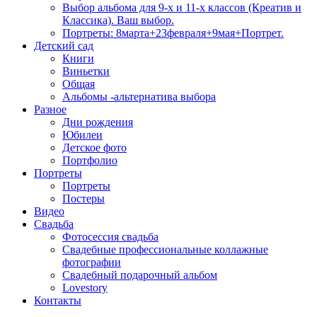
Выбор альбома для 9-х и 11-х классов (Креатив и
Классика). Ваш выбор.
Портреты: 8марта+23февраля+9мая+Портрет.
Детский сад
Книги
Виньетки
Общая
Альбомы -альтернатива выбора
Разное
Дни рождения
Юбилеи
Детское фото
Портфолио
Портреты
Портреты
Постеры
Видео
Свадьба
Фотосессия свадьба
Свадебные профессиональные коллажные
фотографии
Свадебный подарочный альбом
Lovestory
Контакты