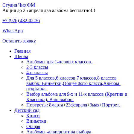
Студия Чиз ФМ
Акция до 25 апреля два альбома бесплатно!!!
+7 (926) 482-02-36
WhatsApp
Оставить заявку
Главная
Школа
Альбомы для 1-первых классов.
2-3 классы
4-е классы
Для 5 классов,6 классов,7 классов,8 классов
выбор: Виньетки,Общее фото класса,Альбом-
открытка.
Выбор альбома для 9-х и 11-х классов (Креатив и
Классика). Ваш выбор.
Портреты: 8марта+23февраля+9мая+Портрет.
Детский сад
Книги
Виньетки
Общая
Альбомы -альтернатива выбора