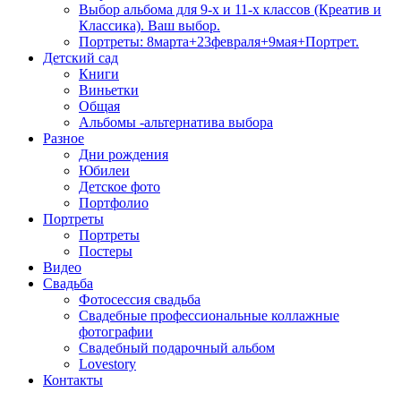
Выбор альбома для 9-х и 11-х классов (Креатив и
Классика). Ваш выбор.
Портреты: 8марта+23февраля+9мая+Портрет.
Детский сад
Книги
Виньетки
Общая
Альбомы -альтернатива выбора
Разное
Дни рождения
Юбилеи
Детское фото
Портфолио
Портреты
Портреты
Постеры
Видео
Свадьба
Фотосессия свадьба
Свадебные профессиональные коллажные
фотографии
Свадебный подарочный альбом
Lovestory
Контакты