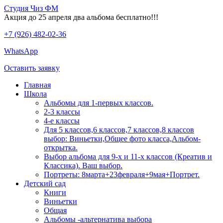
Студия Чиз ФМ
Акция до 25 апреля два альбома бесплатно!!!
+7 (926) 482-02-36
WhatsApp
Оставить заявку
Главная
Школа
Альбомы для 1-первых классов.
2-3 классы
4-е классы
Для 5 классов,6 классов,7 классов,8 классов
выбор: Виньетки,Общее фото класса,Альбом-
открытка.
Выбор альбома для 9-х и 11-х классов (Креатив и
Классика). Ваш выбор.
Портреты: 8марта+23февраля+9мая+Портрет.
Детский сад
Книги
Виньетки
Общая
Альбомы -альтернатива выбора