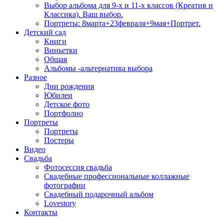
Выбор альбома для 9-х и 11-х классов (Креатив и
Классика). Ваш выбор.
Портреты: 8марта+23февраля+9мая+Портрет.
Детский сад
Книги
Виньетки
Общая
Альбомы -альтернатива выбора
Разное
Дни рождения
Юбилеи
Детское фото
Портфолио
Портреты
Портреты
Постеры
Видео
Свадьба
Фотосессия свадьба
Свадебные профессиональные коллажные
фотографии
Свадебный подарочный альбом
Lovestory
Контакты