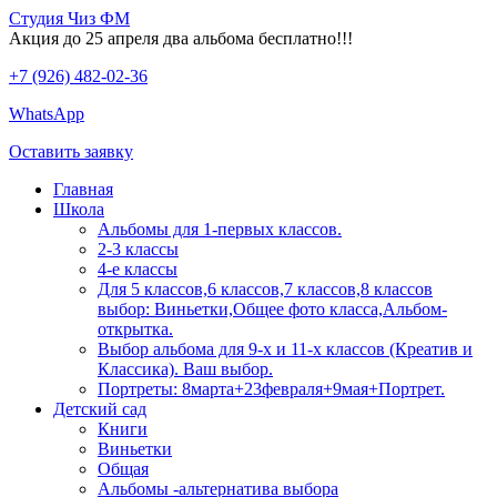
Студия Чиз ФМ
Акция до 25 апреля два альбома бесплатно!!!
+7 (926) 482-02-36
WhatsApp
Оставить заявку
Главная
Школа
Альбомы для 1-первых классов.
2-3 классы
4-е классы
Для 5 классов,6 классов,7 классов,8 классов
выбор: Виньетки,Общее фото класса,Альбом-
открытка.
Выбор альбома для 9-х и 11-х классов (Креатив и
Классика). Ваш выбор.
Портреты: 8марта+23февраля+9мая+Портрет.
Детский сад
Книги
Виньетки
Общая
Альбомы -альтернатива выбора