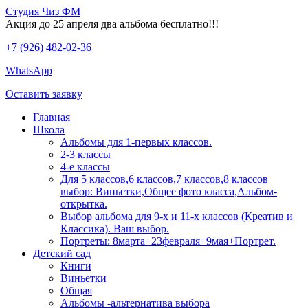
Студия Чиз ФМ
Акция до 25 апреля два альбома бесплатно!!!
+7 (926) 482-02-36
WhatsApp
Оставить заявку
Главная
Школа
Альбомы для 1-первых классов.
2-3 классы
4-е классы
Для 5 классов,6 классов,7 классов,8 классов
выбор: Виньетки,Общее фото класса,Альбом-
открытка.
Выбор альбома для 9-х и 11-х классов (Креатив и
Классика). Ваш выбор.
Портреты: 8марта+23февраля+9мая+Портрет.
Детский сад
Книги
Виньетки
Общая
Альбомы -альтернатива выбора