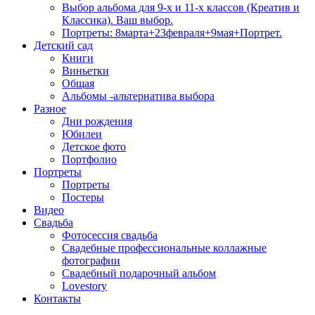
Выбор альбома для 9-х и 11-х классов (Креатив и
Классика). Ваш выбор.
Портреты: 8марта+23февраля+9мая+Портрет.
Детский сад
Книги
Виньетки
Общая
Альбомы -альтернатива выбора
Разное
Дни рождения
Юбилеи
Детское фото
Портфолио
Портреты
Портреты
Постеры
Видео
Свадьба
Фотосессия свадьба
Свадебные профессиональные коллажные
фотографии
Свадебный подарочный альбом
Lovestory
Контакты