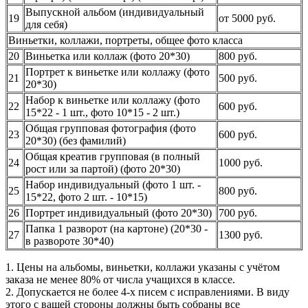
Выпускной альбом (индивидуальный
19
от 5000 руб.
для себя)
Виньетки, коллажи, портреты, общее фото класса
20
Виньетка или коллаж (фото 20*30)
800 руб.
Портрет к виньетке или коллажу (фото
21
500 руб.
20*30)
Набор к виньетке или коллажу (фото
22
600 руб.
15*22 - 1 шт., фото 10*15 - 2 шт.)
Общая групповая фотография (фото
23
600 руб.
20*30) (без фамилий)
Общая креатив групповая (в полный
24
1000 руб.
рост или за партой) (фото 20*30)
Набор индивидуальный (фото 1 шт. -
25
800 руб.
15*22, фото 2 шт. - 10*15)
26
Портрет индивидуальный (фото 20*30)
700 руб.
Папка 1 разворот (на картоне) (20*30 -
27
1300 руб.
в развороте 30*40)
1. Цены на альбомы, виньетки, коллажи указаны с учётом
заказа не менее 80% от числа учащихся в классе.
2. Допускается не более 4-х писем с исправлениями. В виду
этого с вашей стороны должны быть собраны все