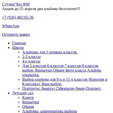
Студия Чиз ФМ
Акция до 25 апреля два альбома бесплатно!!!
+7 (926) 482-02-36
WhatsApp
Оставить заявку
Главная
Школа
Альбомы для 1-первых классов.
2-3 классы
4-е классы
Для 5 классов,6 классов,7 классов,8 классов
выбор: Виньетки,Общее фото класса,Альбом-
открытка.
Выбор альбома для 9-х и 11-х классов (Креатив и
Классика). Ваш выбор.
Портреты: 8марта+23февраля+9мая+Портрет.
Детский сад
Книги
Виньетки
Общая
Альбомы -альтернатива выбора