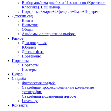
Выбор альбома для 9-х и 11-х классов (Креатив и
Классика). Ваш выбор.
Портреты: 8марта+23февраля+9мая+Портрет.
Детский сад
Книги
Виньетки
Общая
Альбомы -альтернатива выбора
Разное
Дни рождения
Юбилеи
Детское фото
Портфолио
Портреты
Портреты
Постеры
Видео
Свадьба
Фотосессия свадьба
Свадебные профессиональные коллажные
фотографии
Свадебный подарочный альбом
Lovestory
Контакты